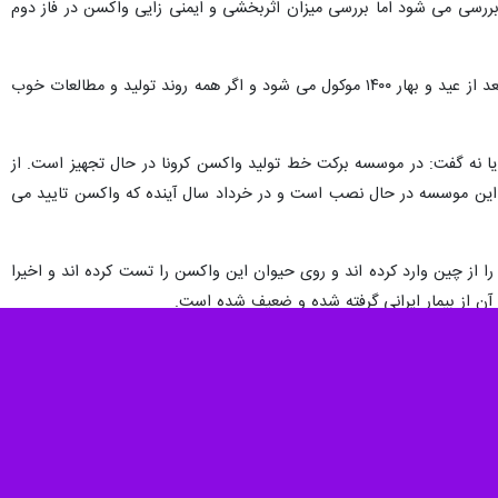
ی که تحت مطالعه هستند بررسی می شود اما بررسی میزان اثربخشی و ایمنی زایی واکسن در فاز دوم
محرز ادامه داد: احتمالا فاز دوم کارآزمایی بالینی واکسن کرونا برکت تا قبل از عید انجام و فاز سوم مطالعه انسانی به بعد از عید و بهار ۱۴۰۰ موکول می شود و اگر همه روند تولید و مطالعات خوب
یا نه گفت: در موسسه برکت خط تولید واکسن کرونا در حال تجهیز است. از
 این موسسه در حال نصب است و در خرداد سال آینده که واکسن تایید می
را از چین وارد کرده اند و روی حیوان این واکسن را تست کرده اند و اخیرا
 آن از بیمار ایرانی گرفته شده و ضعیف شده است.
 حدود ۱۱ شرکت دانش بنیان برای تولید واکسن کرونا، خرید واکسن خارجی نیز شروع شده است و پنجشنبه اولین محموله
خریداری شده، واکسن اسپوتنیک V از روسیه است وارد کشور شده است. محمدرضا شانه ساز، رئیس سازمان غذا و دارو هفته گذشته در نشست خبری اعلام کرد: فعلا ورود ۵۰۰ هزار دوز از
ود.