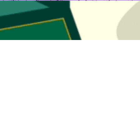
دود ۴.۲ میلیون واکسن آسترازنکا نیز از سبد کوواکس به زودی وارد کشور می شود.
ایران با پرداخت بیش از ۵۰۰ میلیون دلار خدود ۱۶ میلیون و ۸۰۰ هزار دوز 
تایید سازمان بهداشت جهانی است و این سازمان تاکنون سه واکسن فایزر- بی