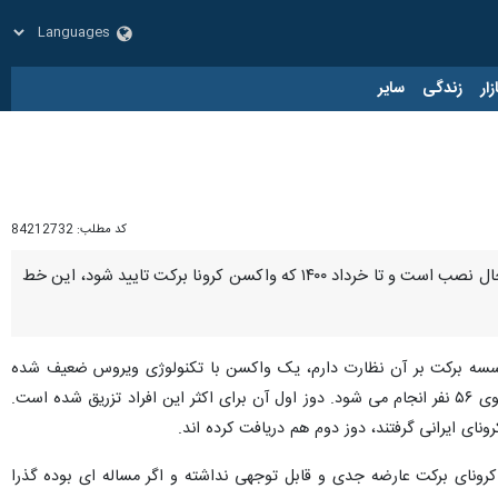
زار
زندگی
سایر
کد مطلب:
84212732
تهران- ایرنا- عضو ستاد ملی مقابله با کرونا گفت: تجهیزات خط تولید واکسن در موسسه برکت خریداری شده و در حال نصب است و تا خرداد ۱۴۰۰ که واکسن کرونا برکت تایید شود، این خط
در موسسه برکت بر آن نظارت دارم، یک واکسن با تکنولوژی ویروس ضعیف شده
است که پس از گذراندن موفقیت آمیز فاز حیوانی روی میمون، به فاز اول مطالعه انسانی رسیده است. این مرحله بر روی ۵۶ نفر انجام می شود. دوز اول آن برای اکثر این افراد تزریق شده است.
ای ایرانی گرفتند، دوز دوم هم دریافت کرده اند.
کرونای برکت عارضه جدی و قابل توجهی نداشته و اگر مساله ای بوده گذرا