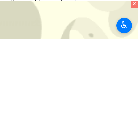
پس از آن سعید نمکی، وزیر بهداشت نیز چهارشنبه هفته گذشته اعلام کرد که ح
×
♿︎
های کوواکس از مجموعه واکسن های مورد 
جامعه
بهداشت و سلامت
۲ نفر
برچسب‌ها
کرونا
فاصله گذاری اجتماعی
واکسن کرونا
پروندهٔ خبری
کرونا در ایران؛ آخرین اخبار و
گزارش‌ها
نظر شما