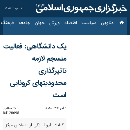
۱۷ مرداد ۱۴۰۵
عناوین‌
سیاست
اقتصاد
ورزش
جهان
جامعه
فرهنگ
سیاس
یک دانشگاهی: فعالیت
منسجم لازمه
تاثیرگذاری
محدودیتهای کرونایی
است
۴ آذر ۱۳۹۹، ۸:۵۰
کد مطلب:
84120698
گناباد- ایرنا- یکی از استادان مرکز