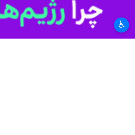
♿︎
تهران- ایرنا- فدریکا موگرینی مسئول 
جام از سوی تمامی طرفین وارد مذاکر
موگرینی روز چهارشنبه در گفت و گو با 
هایی در مورد خروج دو باره این توافق 
این دیپلمات سابق اتحادیه اروپا ضمن 
است.
وی دوشنبه گذشته نیز در گفت وگو با شب
گذشته و نادیده گرفته است، دشوار بود.
وی ابراز اطمینان کرد که بازگشت به این
مسئول پیشین سیاست خارجی اتحادیه ار
مناسبی برای اروپا نبود و هرگز اینطور ن