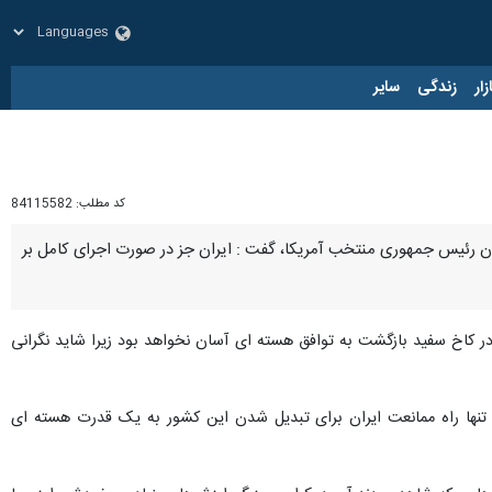
زار
زندگی
سایر
کد مطلب:
84115582