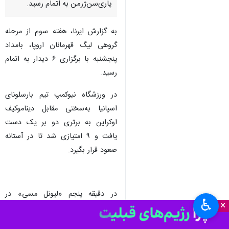
تهران- ایرنا- هفته سوم مرحله
گروهی لیگ قهرمانان با برتری
تیم‌های مدعی و انتقام لایپزیگ از
پاری‌سن‌ژرمن به اتمام رسید.
به گزارش ایرنا، هفته سوم از مرحله
گروهی لیگ قهرمانان اروپا، بامداد
پنجشنبه با برگزاری ۶ دیدار به اتمام
رسید.
در ورزشگاه نیوکمپ تیم بارسلونای
اسپانیا به‌سختی مقابل دیناموکیف
اوکراین به برتری دو بر یک دست
یافت و ۹ امتیازی شد تا در آستانه
♿︎
×
صعود قرار بگیرد.