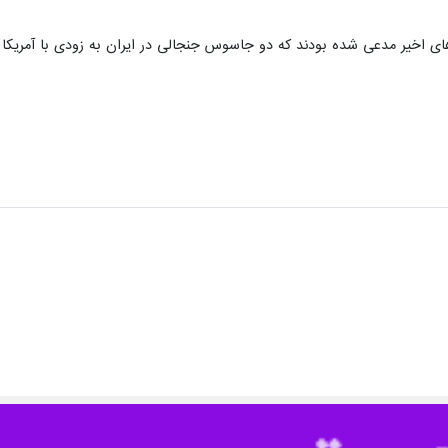
وزهای اخیر مدعی شده بودند که دو جاسوس جنجالی در ایران به زودی با آمریکا 
 مورد تعلل در تبادل زندانیان را تکذیب کرد
اس موسوی سخنگوی وزارت امور خارجه ایران شامگاه دوشنبه در واکنش به ادعای…