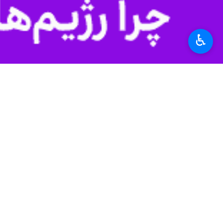
در نشست خبری با خبرن
♿︎
ربیعی: آمریکا برای با
تهران-ایرنا- سخنگوی د
نظر شما
*
لطفا متن تصویر را در جعبه متن وارد کنید