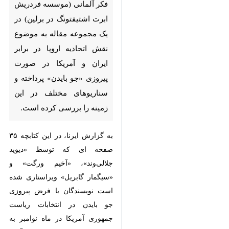
لندن – ایرنا – دپارتمان شمال
آفریقا و خاورمیانه یک اتاق فکر
آلمانی (موسسه فردریش ابرت
اشتیفتونگ در برلین) در یک
مجموعه مقاله به موضوع نقش
اتحادیه اروپا در برابر ایران و
آمریکا در صورت پیروزی «جو
بایدن» پرداخته و سناریوهای
مختلف در این زمینه را بررسی
کرده است.
♿︎
×
به گزارش ایرنا، در این کتابچه ۳۵
صفحه ای که توسط «دیوید