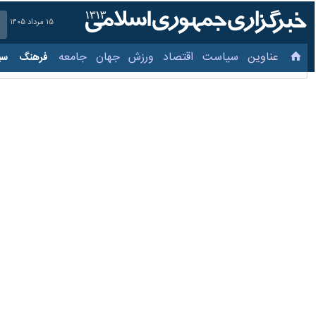
۱۵ مرداد ۱۴۰۵
عناوین‌
سیاست
اقتصاد
ورزش
جهان
جامعه
فرهنگ
سیاس
آزادسازی گاز موجب خفگی
۱۷ شهریور ۱۳۹۹، ۷:۰۰
کرمان - ایرنا - مدیر روابط عمومی 
کرد.
اکبر سلطانی شامگاه یکشنبه در گفت و گو 
می‌شود و موجب کشته‌شدن چهار کارگر 