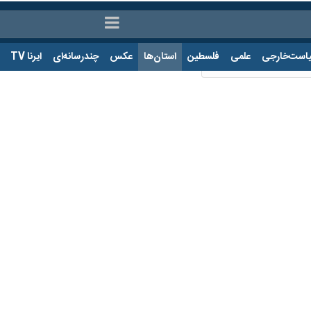
ت‌خارجی
علمی
فلسطین
استان‌ها
عکس
چندرسانه‌ای
ایرنا TV
با
 چهار کارگر معدن زغال‌سنگ هجدک راور شد
شرکت معادن زغال‌سنگ کرمان آزاد شدن حفره گازی را موجب وقوع حادثه خفگی
با خبرنگار ایرنا افزود: گاز حفره زغالی با برداشت از معدن در این حادثه تخل
پیمانکاری شده است.
مدیر رواب