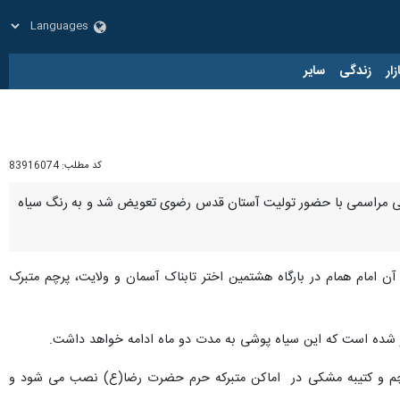
زار
زندگی
سایر
کد مطلب:
83916074