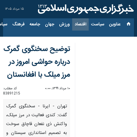
۱۵ مرداد ۱۴۰۵
عناوین‌
سیاست
اقتصاد
ورزش
جهان
جامعه
فرهنگ
سیاس
توضیح سخنگوی گمرک
درباره حواشی امروز در
مرز میلک با افغانستان
۱۰ مرداد ۱۳۹۹، ۰:۰۰
کد مطلب:
83891215
تهران - ایرنا - سخنگوی گمرک
گفت: کندی فعالیت در مرز میلک،
واکنش ذی نفعان قاچاق سوخت
به تصمیم استانداری سیستان و