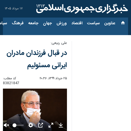
۱۷ مرداد ۱۴۰۵
عناوین‌
سیاست
اقتصاد
ورزش
جهان
جامعه
فرهنگ
سیاس
علی ربیعی:
در قبال فرزندان مادران
ایرانی مسئولیم
۲۵ خرداد ۱۳۹۹، ۲۰:۴۶
کد مطلب:
83821847
Unmute
Settings
PIP
Enter
Download