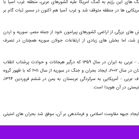
و در ادامه با حملات و جنگ های این رژیم به کمک آمریکا علیه کشورهای عربی، منطقه غرب آسیا با
ریکایی ها در منطقه متوقف شد و غرب آسیا هم اکنون در مسیر ثبات گام بر
دی) بارها با کشورهای عربی جنگیده و بخش های بزرگی از اراضی کشورهای پیرامون خود از جمله مصر، سوریه و اردن
ی سینای مصر خارج شد، اما بخش های زیادی از ارتفاعات جولان سوریه همچنان در تصرف
منطقه غرب آسیا پس از آن نیز با مشکلات و چند جنگ مواجه شد؛ حمله رژیم بعث صدام با حمایت کشورهای غربی – عربی به ایران در سال ۱۳۵۹ که درگیر هیجانات و حوادث پرشتاب انقلاب
اسلامی سال ۵۷ بود، حمله آمریکا و همپیمانانش به عراق در سال های ۱۹۹۱ و ۲۰۰۳، حمله آمریکا و متحدانش به افغانستان در سال ۲۰۰۲، ایجاد بحران و جنگ در سوریه از سال ۲۰۱۱ که با ظهور گروه
های تروریستی در سوریه از سوی آمریکا رغم خورد که در ادامه در خرداد ماه ۱۳۹۳ به عراق کشیده شد و حمله ائتلاف عربی – آمریکایی به سرکردگی عربستان به یمن در ششم فروردین ۱۳۹۴،
نیستی در آن هویدا است.
ایجاد جبهه مقاومت اسلامی و فرماندهی بر آن، موفق شد بحران های امنیتی
ی اسلامی به کمک مردم لبنان شتافت و با ایجاد جنبش حزب الله عملا سدی در برابر