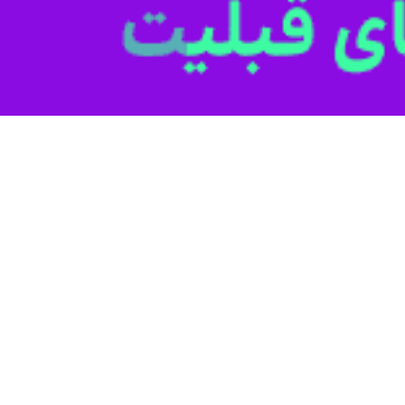
ا در مقابل این رژیم در حمایت از مردم لبنان ایستاد و این در حالی بود که ا
ی شد برای انقلاب اسلامی، چرا که این اقدام مقدمه ای شد برای حمایت ایرا
عش و النصره - مورد حمایت آمریکا و رژیم صهیونیستی- قرار گرفتند.
 (اسفند ماه ۱۳۸۹) کشور سوریه به یکباره با اعتراضات داخلی و صنفی مواجه شد، اعتراض
اسخ معترضان را دادند؛ اما با ادامه اعتراضات سوریه بعدها مشخص شد که ک
هدف آنها براندازی حکومت دمشق به منظور تامین امنیت رژیم صهیونیستی بو
ه حمایت از مردم این کشور و حکومت قانونی این کشور بود و سپاه پاسداران ب
ت که در ادامه تهران با ایجاد گروه های مقاومتی همچون فاطمیون (افغانستا
توانست کشور سوریه را که تا فروپاشی به دست گروه های تکفیری و تروریستی