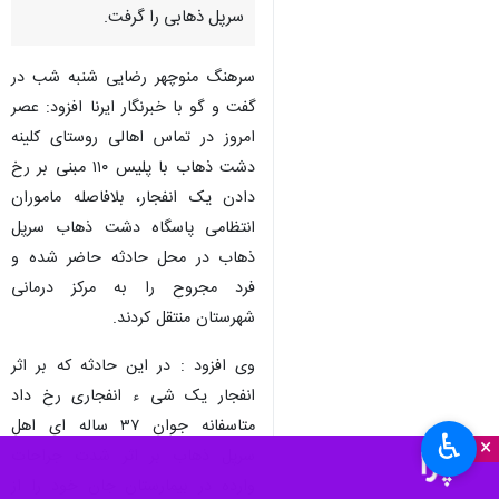
سرپل ذهابی را گرفت.
سرهنگ منوچهر رضایی شنبه شب در
گفت و گو با خبرنگار ایرنا افزود: عصر
امروز در تماس اهالی روستای کلینه
دشت ذهاب با پلیس ۱۱۰ مبنی بر رخ
دادن یک انفجار، بلافاصله ماموران
انتظامی پاسگاه دشت ذهاب سرپل
ذهاب در محل حادثه حاضر شده و
فرد مجروح را به مرکز درمانی
شهرستان منتقل کردند.
وی افزود : در این حادثه که بر اثر
انفجار یک شی ء انفجاری رخ داد
متاسفانه جوان ۳۷ ساله ای اهل
♿︎
×
سرپل ذهاب بر اثر شدت جراحات
وارده در بیمارستان جان خود را از