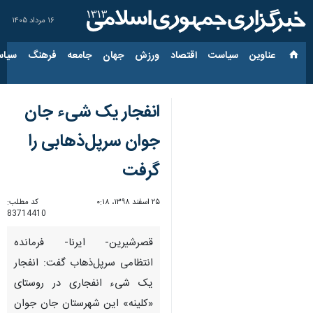
۱۶ مرداد ۱۴۰۵
عناوین‌
سیاست
اقتصاد
ورزش
جهان
جامعه
فرهنگ
سیاس
انفجار یک شیء جان
جوان سرپل‌ذهابی را
گرفت
۲۵ اسفند ۱۳۹۸، ۰:۱۸
کد مطلب:
83714410
قصرشیرین- ایرنا- فرمانده
انتظامی سرپل‌ذهاب گفت: انفجار
یک شیء انفجاری در روستای
«کلینه» این شهرستان جان جوان