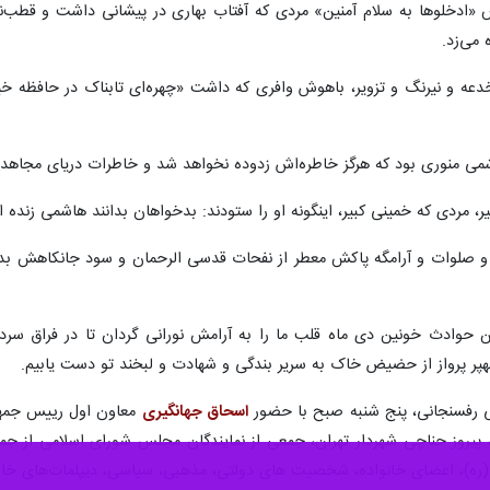
 «ادخلوها به سلام آمنین» مردی که آفتاب بهاری در پیشانی داشت و قطب‌نما
می‌زد.
و نیرنگ و تزویر، باهوش وافری که داشت «چهره‌ای تابناک در حافظه خیابان
می منوری بود که هرگز خاطره‌اش زدوده نخواهد شد و خاطرات دریای مجاهدت
ر، مردی که خمینی کبیر، اینگونه او را ستودند: بدخواهان بدانند هاشمی زن
 صلوات و آرامگه پاکش معطر از نفحات قدسی الرحمان و سود جانکاهش بدرگاه
ین حوادث خونین دی ماه قلب ما را به آرامش نورانی گردان تا در فراق سر
هپر پرواز از حضیض خاک به سریر بندگی و شهادت و لبخند تو دست یابیم.
ی رفسنجانی، پنج شنبه صبح با حضور
اسحاق جهانگیری
معاون اول رییس جمهور
رو، پیروز حناچی شهردار تهران، جمعی از نمایندگان مجلس شورای اسلامی ا
(ره)، اعضای خانواده، شخصیت های دولتی، مذهبی، سیاسی، دیپلمات‌های خارج