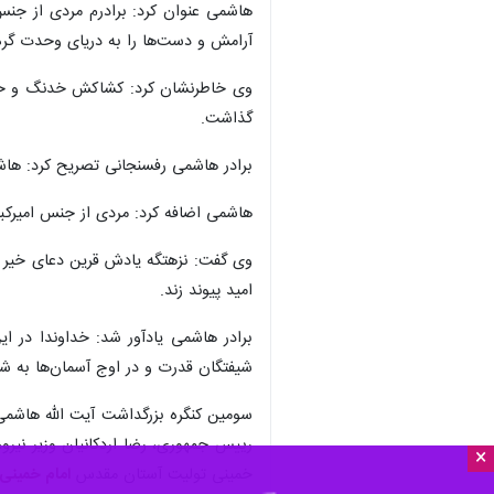
هاشمی عنوان کرد: برادرم مردی از جنس
آرامش و دست‌ها را به دریای وحدت گره 
وی خاطرنشان کرد: کشاکش خدنگ و خدعه 
گذاشت.
برادر هاشمی رفسنجانی تصریح کرد: هاش
هاشمی اضافه کرد: مردی از جنس امیرکبی
وی گفت: نزهتگه یادش قرین دعای خیر و
امید پیوند زند.
برادر هاشمی یادآور شد: خداوندا در ا
شیفتگان قدرت و در اوج آسمان‌ها به ش
سومین کنگره بزرگداشت آیت الله هاشم
رییس جمهوری، رضا اردکانیان وزیر نی
×
خمینی تولیت آستان مقدس
امام خمینی