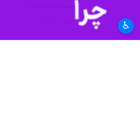
سیاست
احزاب و تشکل‌ها
۰ نفر
♿︎
برچسب‌ها
مجلس شورای اسلامی
سازمان انرژی اتمی ایران
رضا أردكانيان
اکبر هاشمی رفسنجانی
نظر شما
سورنا ستاری
علي اكبر صالحي
اسحاق جهانگیری
علی مطهری