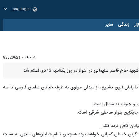
زار
زندگی
سایر
کد مطلب:
83620621