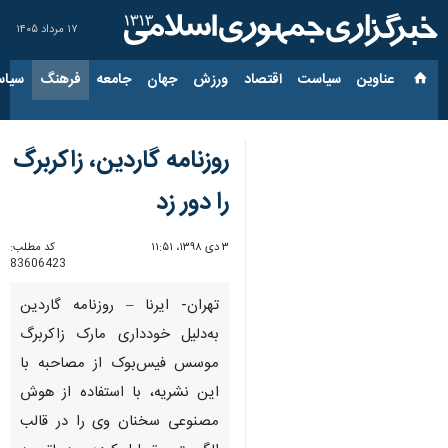
۱۷ مرداد ۱۴۰۵
عناوین‌
سیاست
اقتصاد
ورزش
جهان
جامعه
فرهنگ
سیاس
روزنامه گاردین، زاکربرگ
را دور زد
۳ دی ۱۳۹۸، ۱۱:۵۱
کد مطلب:
83606423
تهران- ایرنا – روزنامه گاردین
به‌دلیل خودداری مارک زاکربرگ
موسس فیس‌بوک از مصاحبه با
این نشریه، با استفاده از هوش
مصنوعی سخنان وی را در قالب