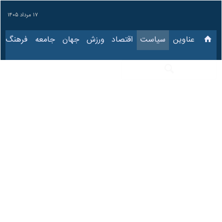
۱۷ مرداد ۱۴۰۵
عناوین‌
سیاست
اقتصاد
ورزش
جهان
جامعه
فرهنگ
رئیس جمهوری: فردا
گام چهارم کاهش
تعهدات هسته ای را
برمی‌داریم
۱۴ آبان ۱۳۹۸، ۱۰:۴۳
کد مطلب:
83542961
تهران-ایرنا- رئیس جمهوری از آغاز
گام چهارم کاهش تعهدات