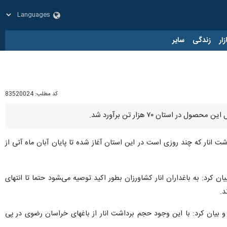
زار
زندگی
سایر
کد مطلب:
83520024
ستان ۷۰ هزار تن برآورد شد.
ت انار که چند روزی است در این استان آغاز شده تا پایان آبان ماه آتی از
ر محصول‌ده و غیربارور انار را در خراسان رضوی هشت هزار و ۴۰۰ هکتار اعلام و بیان کرد: به باغداران انار کشاورزان بطور اکید توصیه می‌‍شود حتما تا انتهای
د.
یط عادی و مناسب آب و هوایی و باغداری افزون بر ۱۵ تن از هر هکتار ذکر و بیان کرد: با این وجود حجم برداشت انار از باغهای خراسان رضوی در پی