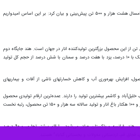
مدیر امور باغبانی سازمان جهاد کشاورزی خراسان رضوی میزان برداشت انار را از هر هکتار باغهای این استان برای امسال هشت هزار و ۵۰۰ تن پیش‌بینی و بیان کرد: بر این اساس امیدواریم
تن از این محصول بزرگترین تولیدکننده انار در جهان است. هند جایگاه دوم
را از این نظر دارد. بر این اساس هم‌اینک فارس با ۲۵ درصد، استان مرکزی با ۱۱ درصد، خراسان رضوی و اصفهان هریک با ۱۰ درصد، یزد با هفت درصد و سمنان با شش درصد از حجم کل تولید
صول، افزایش بهره‌وری آب و کاهش خسارتهای ناشی از آفات و بیماریهای
ردسکن، خلیل‌آباد و کاشمر بیشترین تولید را دارند. عمده‌ترین ارقام تولیدی محصول
انار در خراسان رضوی شامل اردستانی، قرمز، ملس، عقدا، شیرین، خزر و شیشه کپ است. شهرستان مه‌ولات با دو هزار و ۱۰۰ هکتار باغ انار و تولید سالانه سه هزار و ۱۵۰ تن محصول، رتبه نخست
محصول انار خراسان رضوی به ارمنستان، امارات، کره، عراق، عمان، ترکمنستان، قطر، آلمان، سوییس، روسیه، اتریش، هند، فرانسه و پاکستان صادر می‌شود. ارقام بیشتر تجاری و ۹۰ درصد
جاق قم، اردستانی مه‌ولات و بجستانی گناباد" هستند.