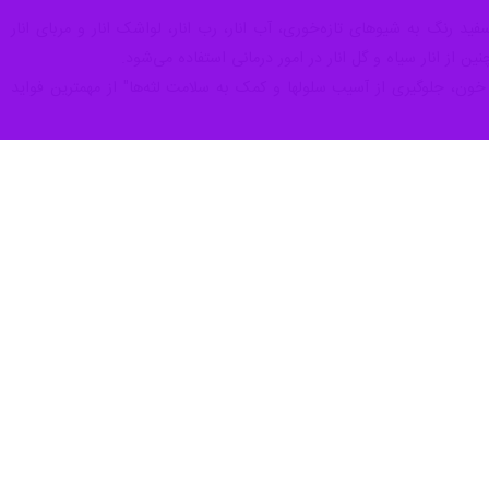
ید رنگ به شیوهای تازه‌خوری، آب انار، رب انار، لواشک انار و مربای انار
 از انار سیاه و گل انار در امور درمانی استفاده می‌شود.
قلبی، سرطان، کلسترول خون، جلوگیری از آسیب سلولها و کمک به سلامت لثه‌ها" از مهمترین فواید
۳۶۳ هزار بهره‌بردار فعال در بخش کشاورزی خراسان رضوی سالانه هشت میلیون تن انواع محصولات باغی، زراعی و دامی تولید می‌کنند. سالانه یک میلیون و ۲۰۰ هزار هکتار زمین در خراسان
آرزو عرفانی جاودانی