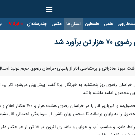
ت‌خارجی
علمی
فلسطین
استان‌ها
عکس
چندرسانه‌ای
ایرنا TV
با
تن برآورد شد
یوه صادراتی و پرمتقاضی انار از باغهای خراسان رضوی حجم تولید امسال این محصول در ا
 خراسان رضوی روز پنجشنبه به خبرنگار ایرنا گفت: پیش‌بینی می‌شود کار برداش
هاشم نقیبی مساحت کل باغهای بارو
ول را به پایان برسانند تا متحمل زیان ناشی از سرمازدگی احتمالی انار نشون
وی همچنین میزان برداشت انار را در شرا