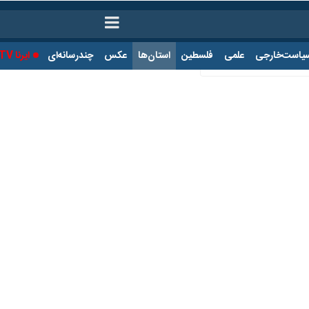
ت‌خارجی
علمی
فلسطین
استان‌ها
عکس
چندرسانه‌ای
ایرنا TV
با
انزلی علیه رییس سازمان حفاظت محیط زیست
ب بندر انزلی علیه عیسی کلانتری رئیس سازمان حفاظت محیط زیست به اتهام
انکل از مهمترین بخش‌های تالاب انزلی، محل اجرای پایلوت این پروژه بود که
ی حقوق عامه، با ورود سیدرحمن سیدزاده دادستان بندرانزلی دستور توقف اجر
ی محمدپور مدیرکل حفاظت محیط زیست گیلان، فرشید سهیلی مجری طرح بایوجمی
نشراکاذیب در خصوص این پروژه اعلام جرم کرد.