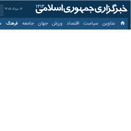
۱۶ مرداد ۱۴۰۵
عناوین‌
سیاست
اقتصاد
ورزش
جهان
جامعه
فرهنگ
سیاس
اعلام جرم دادستان بندر
۱ مرداد ۱۳۹۸، ۱۵:۵۸
رشت- ایرنا- دادستان عمومی و انقلا
انزلی اعلام جرم کرد.
به گزارش ایرنا، پناهگاه حیات وحش سرخ
استناد دستورالعمل نحوه نظارت و پیگیر
دادستان بندرانزلی همچنین از قربانعل
محیط زیست، تضییع حقوق بیت المال و 