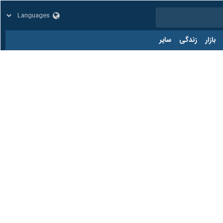
زار
زندگی
سایر
کد مطلب:
83408512
 تخریب محیط زیست به دلیل اجرای طرح «بایوجمی» در تالاب بین‌المللی
 با توجه به بررسی‌های انجام شده و نظرات رسمی اساتید معتبر کشور و به
ای آن به صورت موقت صادر و متعاقبا علیه خاطیان اعلام جرم شد.
 در تالاب انزلی و عبدالرضا کرباسی ناظر طرح بایوجمی به اتهام تخریب