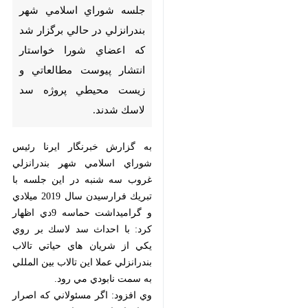
اعضاي شورا خواستار انتشار
پيوست مطالعاتي و زيست
محيطي پروژه سد لاسك شدند.
به گزارش خبرنگار ايرنا رئيس شوراي
اسلامي شهر بندرانزلي غروب سه شنبه
در اين جلسه با تبريك فرارسيدن سال
2019 ميلادي و گراميداشت حماسه
9دي اظهار كرد: با احداث سد لاسك بر
روي يكي از شريان هاي حياتي تالاب
بندرانزلي عملا اين تالاب بين المللي به
سمت نابودي مي رود.
وي افزود: اگر مسئولاني كه اصرار بر
افتتاح اين سد دارند معتقدند به تالاب
بندرانزلي آسيبي نمي رسد، پيوست
مطالعاتي و محيط زيستي اين پروژه را
منتشر كنند.
احمدي فرد با اشاره به لزوم برپايي ميز