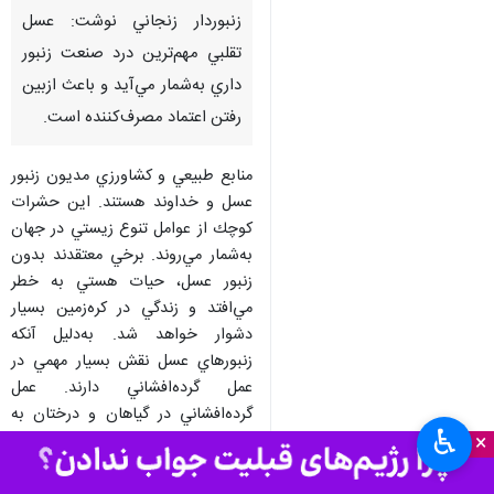
زنبوردار زنجاني نوشت: عسل
تقلبي مهم‌ترين درد صنعت زنبور
داري به‌شمار مي‌آيد و باعث ازبين
رفتن اعتماد مصرف‌كننده است.
منابع طبيعي و كشاورزي مديون زنبور
عسل و خداوند هستند. اين حشرات
كوچك از عوامل تنوع زيستي در جهان
به‌شمار مي‌روند. برخي معتقدند بدون
زنبور عسل، حيات هستي به خطر
مي‌افتد و زندگي در كره‌زمين بسيار
دشوار خواهد شد. به‌دليل آنكه
زنبورهاي عسل نقش بسيار مهمي در
عمل گرده‌افشاني دارند. عمل
گرده‌افشاني در گياهان و درختان به
♿︎
×
روش‌هاي مختلفي انجام مي‌شود.
همچنين ارزش اقتصادي گرده‌افشاني