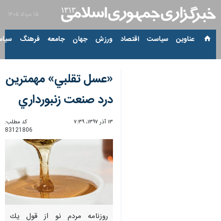
۱۵ مرداد ۱۴۰۵
عناوین‌
سیاست
اقتصاد
ورزش
جهان
جامعه
فرهنگ
سیاس
«عسل تقلبي» مهمترين
درد صنعت زنبورداري
۱۳ آذر ۱۳۹۷، ۷:۳۹
کد مطلب:
83121806
روزنامه مردم نو از قول يك