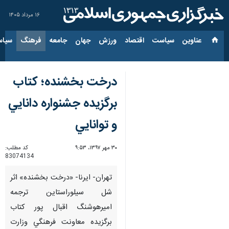
۱۶ مرداد ۱۴۰۵
عناوین‌
سیاست
اقتصاد
ورزش
جهان
جامعه
فرهنگ
سیاس
درخت بخشنده؛ كتاب
برگزيده جشنواره دانايي
و توانايي
۳۰ مهر ۱۳۹۷، ۹:۵۳
کد مطلب:
83074134
تهران- ايرنا- «درخت بخشنده» اثر
شل سيلوراستاين ترجمه
اميرهوشنگ اقبال پور كتاب
برگزيده معاونت فرهنگي وزارت