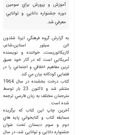
آموزش و پرورش براي سومين
دوره جشنواره دانايي و توانايي
معرفي شد.
به گزارش گروه فرهنگي ايرنا شلدون
الن سيلور استاين،شاعر،
كاريكاتوريست، خواننده و نويسنده
آمريكايي است كه در آثار خود عميق
ترين مفاهيم اخلاقي و اجتماعي را در
فضايي كودكانه بيان مي كند.
كتاب درخت بخشنده در سال 1964
منتشر شد و تاكنون 23 بار توسط
مترجمان مختلف به زبان فارسي ترجمه
شده است.
آخرين چاپ اين كتاب كه برگزيده
مسابقه كتاب و كتابخواني پايه هاي
♿︎
دوم و سوم دبستان تحت عنوان
جشنواره دانايي و توانايي شد، در سال