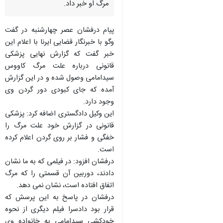
تهران- ایرنا- وكیل مدافع خانواده
كاووس سیدامامی از اعلام نظر
نهایی پزشكی قانونی درباره علت
مرگ او خبر داد.
پیام درفشان عصر چهارشنبه در گفت
وگو با خبرنگار قضایی ایرنا با اعلام این
خبر گفت كه گزارش نهایی پزشكی
قانونی درباره علت مرگ كاووس
سیدامامی وصول شده و در این گزارش
آمده كه جای كبودی دور گردن وی
وجود دارد.
این وكیل دادگستری اضافه كرد: پزشكی
♿︎
قانونی در گزارش خود علت مرگ را
خفگی و فشار بر روی گردن اعلام كرده
است.