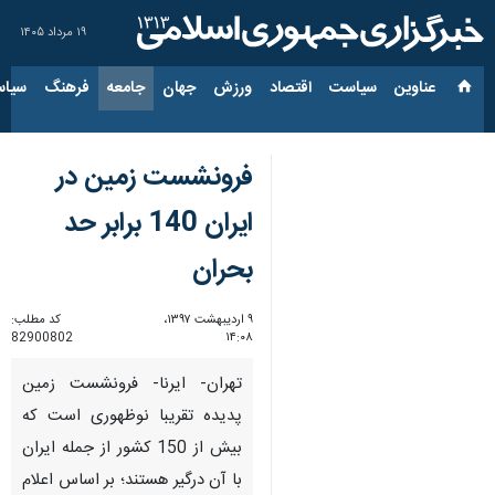
۱۹ مرداد ۱۴۰۵
عناوین‌
سیاست
اقتصاد
ورزش
جهان
جامعه
فرهنگ
سیاس
فرونشست زمین در
ایران 140 برابر حد
بحران
۹ اردیبهشت ۱۳۹۷،
کد مطلب:
82900802
۱۴:۰۸
تهران- ایرنا- فرونشست زمین
پدیده تقریبا نوظهوری است كه
بیش از 150 كشور از جمله ایران
با آن درگیر هستند؛ بر اساس اعلام