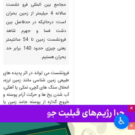
مجامع بین المللی فرو نشست
سالانه 4 میلیمتر از زمین بحران
است؛ درحالیكه در حدفاصل بین
دشت فسا و جهرم شاهد
فرونشست زمین تا 54 سانتیمتر
یعنی چیزی حدود 140 برابر حد
بحران هستیم.
فرونشست می تواند در اثر پدیده های
طبیعی زمین شناسی مانند زمین لرزه،
انحلال سنگ های گچی، نمكی یا آهكی،
آب شدن یخ ها و حركت آرام پوسته و
خروج گدازه از پوسته جامد زمین یا
×
فعالیت های انسانی مانند معدنكاری،
برداشت سیالات زیرزمینی مانند آب
♿︎
های زیرزمینی، نفت یا گاز ایجاد شود،
×
اما به گفته كارشناسان، كاهش شدید