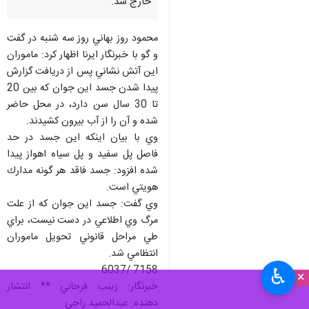
خارج شد.
محمود روز بهاني روز سه شنبه در گفت
و گو با خبرنگار ايرنا اظهار كرد: ماموران
اين آتش نشاني پس از دريافت گزارش
پيدا شدن جسد اين جوان كه بين 20
تا 30 سال سن دارد، در محل حاضر
شده و آن را از آب بيرون كشيدند.
وي با بيان اينكه اين جسد در حد
فاصل پل سفيد و پل سياه اهواز پيدا
شده افزود: جسد فاقد هر گونه مدارك
هويتي است.
وي گفت: جسد اين جوان كه از علت
مرگ وي اطلاعي در دست نيست، براي
طي مراحل قانوني تحويل ماموران
انتظامي شد.
7158 /6037
♿︎
×
خبرنگار: زينب فرحاني ** انتشار
دهنده: عبدالحميد راجي