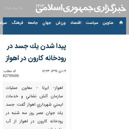
۱۵ مرداد ۱۴۰۵
عناوین‌
سیاست
اقتصاد
ورزش
جهان
جامعه
فرهنگ
سیاس
پيدا شدن يك جسد در
رودخانه كارون در اهواز
۱۹ دی ۱۳۹۶، ۱۶:۴۳
کد مطلب:
82790686
اهواز- ايرنا - معاون عمليات
سازمان آتش نشاني و خدمات
ايمني شهرداري اهواز گفت: جسد
يك جوان عصر روز سه شنبه در
رودخانه كارون در اهواز از آب