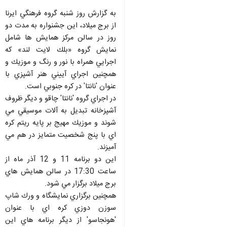
به گزارش روز شنبه گروه فرهنگي ايرنا
از برج ميلاد، اين جشنواره به مدت دو
روز در سالن مركز همايش ها شامل
نمايش گروه «بلك لايت لند» كه
اجرايي همراه با نور و رنگ و موزيك و
همچنين اجراي آييني هنر آشپزي با
عنوان 'نانتا' در كره جنوبي است.
در اجراي گروه 'نانتا' چاقو و ديگر ظروف
آشپزخانه تبديل به آلات موسيقي مي
شوند و موزيك مهيج بر پايه ريتم كره
اي با پنج شخصيت متمايز در هم مي
آميزند.
اين دو برنامه 11 و 12 آذر ماه از
ساعت 17:30 در سالن همايش هاي
برج ميلاد برگزار مي شود.
همچنين برگزاري نمايشگاه و ورك شاپ
سوزن دوزي كره اي با عنوان
'هونجاسو' از ديگر برنامه هاي اين