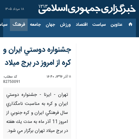
۱۸ مرداد ۱۴۰۵
عناوین‌
سیاست
اقتصاد
ورزش
جهان
جامعه
فرهنگ
سیاس
جشنواره دوستي ايران و
كره از امروز در برج ميلاد
۱۱ آذر ۱۳۹۶، ۱۶:۴۰
کد مطلب:
82750091
تهران - ايرنا - جشنواره دوستي
ايران و كره به مناسبت نامگذاري
سال فرهنگي ايران و كره جنوبي از
امروز 11 آذر ماه به مدت يك هفته
در برج ميلاد تهران برگزار مي شود.