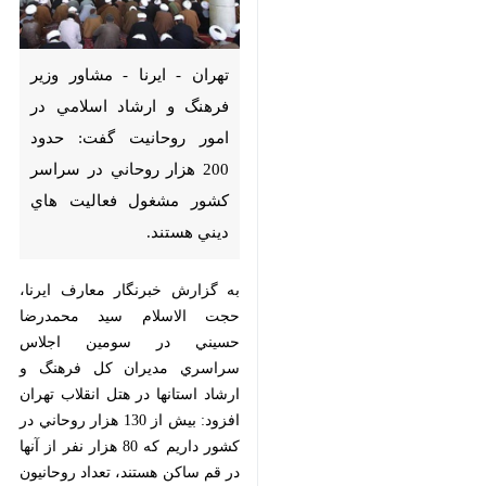
تهران - ايرنا - مشاور وزير فرهنگ
و ارشاد اسلامي در امور روحانيت
گفت: حدود 200 هزار روحاني در
سراسر كشور مشغول فعاليت هاي
ديني هستند.
به گزارش خبرنگار معارف ايرنا، حجت
الاسلام سيد محمدرضا حسيني در
سومين اجلاس سراسري مديران كل
فرهنگ و ارشاد استانها در هتل انقلاب
تهران افزود: بيش از 130 هزار روحاني
در كشور داريم كه 80 هزار نفر از آنها در
قم ساكن هستند، تعداد روحانيون و
×
طلبه هاي برخي حوزه هاي علميه مانند
ساري، شيراز و تبريز قابل توجه است.
♿︎
وي ادامه داد: حدود 10 هزار طلبه
×
خارجي برادر در شهرهاي قم، تهران،