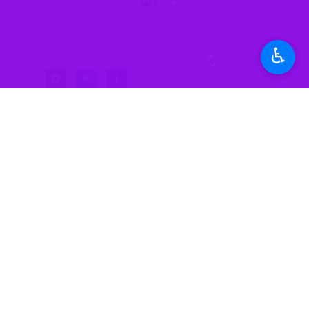
♿︎
زاهدان- ايرنا- مديركل حفاظت محيط 
سعيد محمودي روز يكشنبه در گفت و گو با
آگاماها و لاسرتاها در اين استان زيست م
وي ادامه داد: تمساح پوزه كوتاه ايراني 
وي تصريح كرد: همه خانواده مارمولك ها
وي اظهار داشت: از نظر خانواده مارها ني
وي گفت: حدود 37 گونه از مجموع 76 گونه مار سمي و غير سمي شناسايي شده در كشور، در نقاط مختلف اين استان مشاهده شده اند.
مديركل حفاظت محيط زيست سيستان و بلوچ
محمودي اظهار داشت: سيستان و بلوچستان