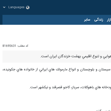
زار
زندگی
سایر
کد مطلب:
81695631