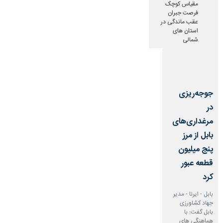
مقیاس کوچک
به سه هزار مگاوات،
فرصت جبران
خواستار جذب
عقب ماندگی در
سرمایه‌گذاران در حوزه
استان های
انرژی شد.
شمالی
جوجه‌ریزی
در
مرغداری‌های
بابل از مرز
پنج میلیون
قطعه عبور
کرد
بابل - ایرنا - مدیر
♿︎
جهاد کشاورزی
بابل گفت: با
هماهنگی های