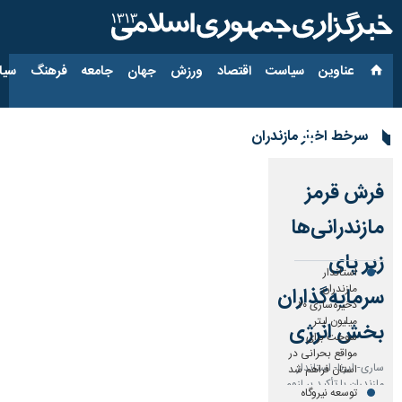
عناوین‌
سیاست
اقتصاد
ورزش
جهان
جامعه
فرهنگ
سیاس
استان مازندران
سرخط اخبار مازندران
فرش قرمز
مازندرانی‌ها
زیر پای
استاندار
مازندران:
سرمایه‌گذاران
ذخیره‌سازی ۲۰
میلیون لیتر
بخش انرژی
سوخت برای
مواقع بحرانی در
ساری- ایرنا- استاندار
استان فراهم شد
مازندران با تأکید بر لزوم
توسعه نیروگاه
افزایش بار پایه برق از ۲