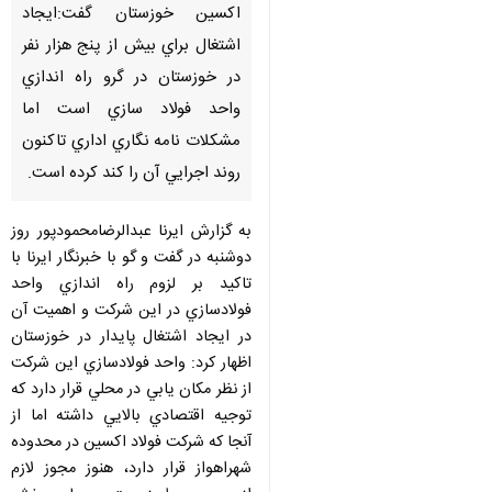
اكسين خوزستان گفت:ايجاد
اشتغال براي بيش از پنج هزار نفر
در خوزستان در گرو راه اندازي
واحد فولاد سازي است اما
مشكلات نامه نگاري اداري تاكنون
روند اجرايي آن را كند كرده است.
به گزارش ايرنا عبدالرضامحمودپور روز
دوشنبه در گفت و گو با خبرنگار ايرنا با
تاكيد بر لزوم راه اندازي واحد
فولادسازي در اين شركت و اهميت آن
در ايجاد اشتغال پايدار در خوزستان
اظهار كرد: واحد فولادسازي اين شركت
از نظر مكان يابي در محلي قرار دارد كه
توجيه اقتصادي بالايي داشته اما از
آنجا كه شركت فولاد اكسين در محدوده
شهراهواز قرار دارد، هنوز مجوز لازم