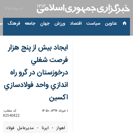
۱۷ مرداد ۱۴۰۵
عناوین‌
سیاست
اقتصاد
ورزش
جهان
جامعه
فرهنگ
سیاس
ايجاد بيش از پنج هزار
فرصت شغلي
درخوزستان در گرو راه
اندازي واحد فولادسازي
اكسين
۱ خرداد ۱۳۹۶، ۱۴:۵۰
کد مطلب:
82540822
اهواز - ايرنا - مديرعامل فولاد