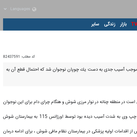
زار
زندگی
سایر
کد مطلب:
82437591
ن، موجب آسیب جدی به دست یك چوپان نوجوان شد كه احتمال قطع آن به
 است در منطقه چنانه در نوار مرزی شوش و هنگام چرای دام برای این نوجوان
مسئول روابط عمومی شبكه بهداشت و درمان شوش نیز به ایرنا گفت:در پی وقوع این حادثه نوجوان مصدوم كه دست چپ وی به شدت آسیب دیده بود توسط اورژانس 115 به بیمارستان شوش
از اقدامات اولیه پزشكی در بیمارستان نظام مافی شوش ، برای ادامه درمان