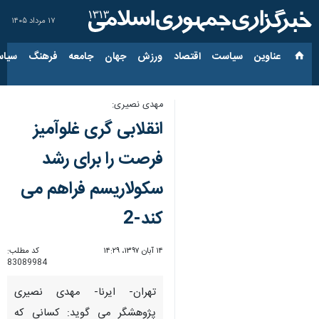
۱۷ مرداد ۱۴۰۵
عناوین‌
سیاست
اقتصاد
ورزش
جهان
جامعه
فرهنگ
سیاس
مهدی نصیری:
انقلابی گری غلوآمیز
فرصت را برای رشد
سكولاریسم فراهم می
كند-2
۱۴ آبان ۱۳۹۷، ۱۴:۲۹
کد مطلب:
83089984
تهران- ایرنا- مهدی نصیری
پژوهشگر می گوید: كسانی كه