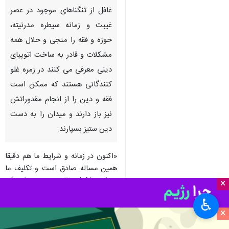
غافل از تنگناهای موجود در عصر
غیبت و زمانه سیطره مدرنیته،
حوزه و فقه را منجی و حلال همه
مشكلات و قادر به ساخت اتوپیای
دینی معرفی می كنند در زمره غلو
كنندگانی هستند كه ممكن است
فقه و دین را از انجام مقدوراتش
نیز باز دارند و میدان را به دست
دین ستیز بسپارند.
«اكنون در زمانه و شرایط ما هم دقیقا
همین مساله صادق است و تكلیف ما
در امر تشكیل نظام دینی و تداوم آن
×
دایر مدار صفر و صد نیست. ضمن این
♿︎
كه در ظلمات زمانه كنونی یك جرقه می
×
تواند كاری عظیم باشد تا چه رسد به