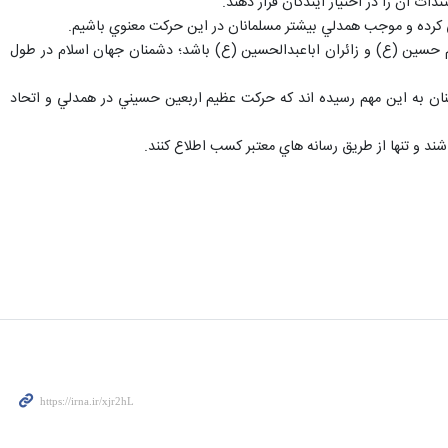
ت آن را در اختيار آيندگان قرار دهند.
ي كرده و موجب همدلي بيشتر مسلمانان در اين حركت معنوي باشيم.
 حسين (ع) و زائران اباعبدالحسين (ع) باشد؛ دشمنان جهان اسلام در طول
ن به اين مهم رسيده اند كه حركت عظيم اربعين حسيني در همدلي و اتحاد
ند و تنها از طريق رسانه هاي معتبر كسب اطلاع كنند.