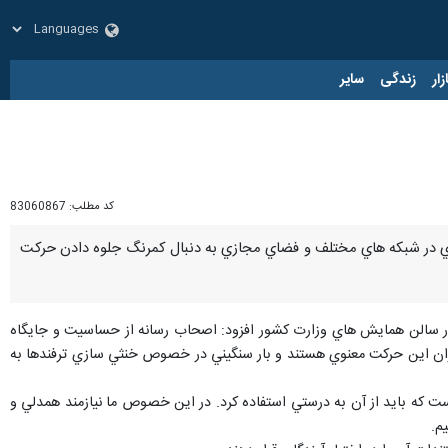
زار
زندگی
سایر
کد مطلب:
83060867
 اي در شبكه هاي مختلف و فضاي مجازي به دنبال كمرنگ جلوه دادن حركت
 در سالن همايش هاي وزارت كشور افزود: اصحاب رسانه از حساسيت و جايگاه
ربازان اين حركت معنوي هستند و بار سنگيني در خصوص خنثي سازي ترفندها به
 كه بايد از آن به درستي استفاده كرد. در اين خصوص ما نيازمند همدلي و
م.