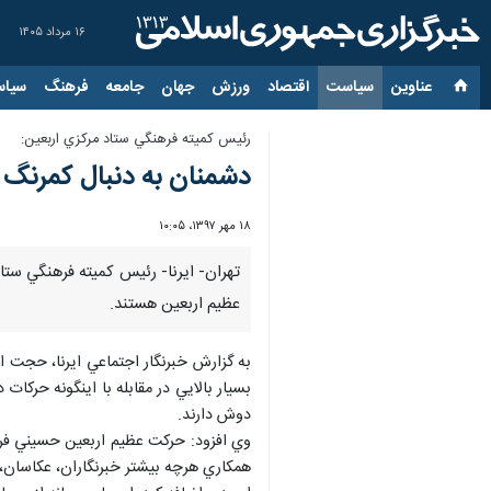
۱۶ مرداد ۱۴۰۵
عناوین‌
سیاست
اقتصاد
ورزش
جهان
جامعه
فرهنگ
سیاس
رئيس كميته فرهنگي ستاد مركزي اربعين:
دشمنان به دنبال كمرنگ 
۱۸ مهر ۱۳۹۷، ۱۰:۰۵
تهران- ايرنا- رئيس كميته فرهنگي ست
عظيم اربعين هستند.
به گزارش خبرنگار اجتماعي ايرنا، حجت 
بسيار بالايي در مقابله با اينگونه حرك
دوش دارند.
وي افزود: حركت عظيم اربعين حسيني فرص
همكاري هرچه بيشتر خبرنگاران، عكاسان،