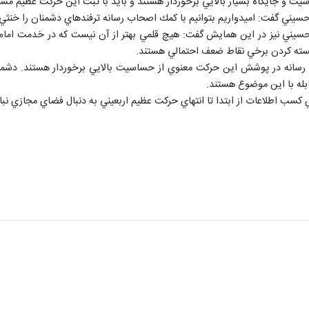
 و جايگاه بسيار بالايي برخوردار هستند و بايد با ثبت اين حركت عظيم مستندا
حسيني گفت: اميدواريم بتوانيم با كمك اصحاب رسانه ترفندهاي دشمنان را خنث
 حسيني نيز در اين همايش گفت: هيچ قلمي بهتر از آن نيست كه در خدمت امام
سته كردن برخي نقاط ضعف احتمالي هستند.
رسانه در پوشش اين حركت معنوي از حساسيت بالايي برخوردار هستند. دشمنا
ابله با اين موضوع هستند.
كسب اطلاعات از ابتدا تا انتهاي حركت عظيم اربعيني به دنبال فضاي مجازي نباش