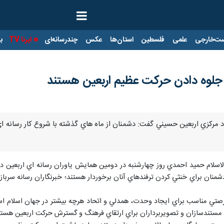
ت‌خارجی
علمی
فلسطین
استان‌ها
عکس
چندرسانه‌ای
ایرنا TV
با
جلوه دادن حركت عظيم اربعين هستند
اد مركزي اربعين حسيني گفت: دشمنان از ماه هاي گذشته با شروع كار رسانه
الاسلام حميد احمدي روز چهارشنبه در دومين همايش ياوران رسانه اي اربعين
ات دشمنان براي خنثي كردن ترفندهاي آنان برخوردار هستند؛ خبرنگاران رسانه س
تي مناسب براي ايجاد وحدت، همدلي و اتحاد هرچه بيشتر در جهان اسلام است
 مستندسازان و تصويربرداران براي ارتقاي فرهنگ و گسترش حركت اربعين هستي