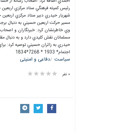
احمدي اضافه كرد: اصحاب رسانه از حساسيت
رئيس كميته فرهنگي ستاد مركزي اربعين 
شهريار حيدري دبير ستاد مركزي اربعين
مسير حركت اربعين حسيني به دنبال برج
وي خاطرنشان كرد: خبرنگاران و اصحاب 
مسلمانان نقش كليدي دارد و به دنبال مق
حيدري به زائران حسيني توصيه كرد: براي 
اجتمام* 1933 * 7268*1834
سیاست
دفاعی و امنیتی
۰ نفر
×