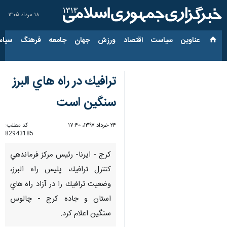
۱۸ مرداد ۱۴۰۵
عناوین‌
سیاست
اقتصاد
ورزش
جهان
جامعه
فرهنگ
سیاس
ترافيك در راه هاي البرز
سنگين است
۲۴ خرداد ۱۳۹۷، ۱۷:۴۰
کد مطلب:
82943185
كرج - ايرنا- رئيس مركز فرماندهي
كنترل ترافيك پليس راه البرز،
وضعيت ترافيك را در آزاد راه هاي
استان و جاده كرج - چالوس
سنگين اعلام كرد.