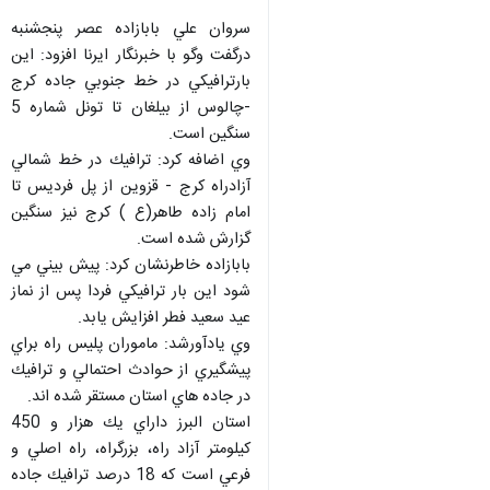
سروان علي بابازاده عصر پنجشنبه
درگفت وگو با خبرنگار ايرنا افزود: اين
بارترافيكي در خط جنوبي جاده كرج
-چالوس از بيلغان تا تونل شماره 5
سنگين است.
وي اضافه كرد: ترافيك در خط شمالي
آزادراه كرج - قزوين از پل فرديس تا
امام زاده طاهر(ع ) كرج نيز سنگين
گزارش شده است.
بابازاده خاطرنشان كرد: پيش بيني مي
شود اين بار ترافيكي فردا پس از نماز
عيد سعيد فطر افزايش يابد.
وي يادآورشد: ماموران پليس راه براي
پيشگيري از حوادث احتمالي و ترافيك
در جاده هاي استان مستقر شده اند.
استان البرز داراي يك هزار و 450
♿︎
كيلومتر آزاد راه، بزرگراه، راه اصلي و
فرعي است كه 18 درصد ترافيك جاده