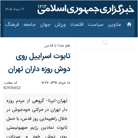
۱۹ مرداد ۱۴۰۵
عناوین‌
سیاست
اقتصاد
ورزش
جهان
جامعه
فرهنگ
سیاس
هم صدا با قدس
تابوت اسراییل روی
دوش روزه داران تهران
۱۸ خرداد ۱۳۹۷، ۱۲:۲۷
کد مطلب:
82936652
تهران-ایرنا- گروهی از مردم روزه
دار تهران در حركتی خودجوش در
خلال راهپیمایی روز قدس، با حمل
تابوت نمادین رژیم صهیونیستی
روی دوش خود و سردادن