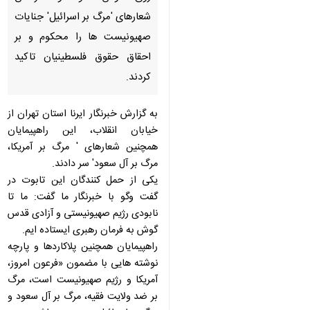
شعارهای 'مرگ بر اسرائیل' جنایات
صهیونیست ها را محكوم و بر
احقاق حقوق فلسطینیان تاكید
كردند.
به گزارش خبرنگار ایرنا استان تهران از
خیابان انقلاب، این راهپیمایان همچنین
شعارهای ' مرگ بر آمریكا، مرگ بر آل
سعود' سر دادند.
یكی از حمل كنندگان این تابوت در
گفت وگو با خبرنگار ما گفت: ما تا
نابودی رژیم صهیونیستی و آزادی قدس
گوش به فرمان رهبری ایستاده ایم.
راهپیمایان همچنین پلاكاردها و پارچه
نوشته هایی با مضمون «فرعون امروز،
آمریكا و رژیم صهیونیست است، مرگ بر
ضد ولایت فقیه، مرگ بر آل سعود و