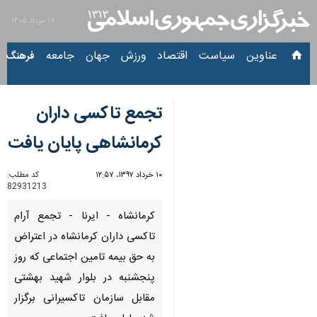
۱۷ مرداد ۱۴۰۵
عناوین‌
سیاست
اقتصاد
ورزش
جهان
جامعه
فرهنگ
سیا
تجمع تاكسی داران
كرمانشاهی پایان یافت
۱۰ خرداد ۱۳۹۷، ۱۲:۵۷
کد مطلب:
82931213
كرمانشاه - ایرنا - تجمع آرام
تاكسی داران كرمانشاه در اعتراض
به حق بیمه تامین اجتماعی كه روز
پنجشنبه در بلوار شهید بهشتی
مقابل سازمان تاكسیرانی برگزار