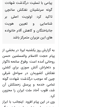
پیامی با تسلیت درگذشت شهادت
گونه سرنشینان نفتكش سانچی
تاكید كرد: اولویت اصلی بر
شناسایی و تعیین هویت
جان‏باختگان و كاهش آلام خانواده‏
های این عزیران متمركز باشد
به گزارش روز یكشنبه ایرنا در بخشی از
پیام حجت الاسلام والمسلمین حسن
روحانی آمده است: وقوع سانحه ناگوار
و دلخراش آتش سوزی برای كشتی
نفتكش كشورمان در سواحل شرقی
چین كه موجب درگذشت شهادت گونه
تمامی خدمه و پرسنل زحمتكش آن
شد، قلوب آحاد ملت ایران را محزون
كرد.
وی در این پیام افزود: اینجانب با ابراز