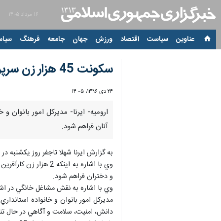
۱۶ مرداد ۱۴۰۵
عناوین‌
سیاست
اقتصاد
ورزش
جهان
جامعه
فرهنگ
سیاس
سكونت 45 هزار زن سرپرست خانوار در آذربايجان غربي
۲۴ دی ۱۳۹۶، ۱۴:۰۵
آنان فراهم شود.
به گزارش ايرنا شهلا تاجفر روز يكشنبه د
و دختران فراهم شود.
وي با اشاره به نقش مشاغل خانگي در اشت
مديركل امور بانوان و خانواده استاندار
دانش، امنيت، سلامت و آگاهي در حال ت