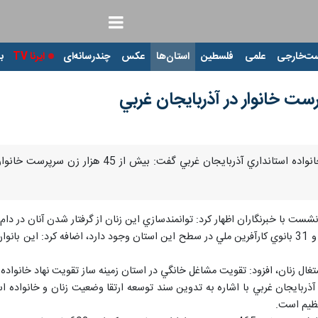
ت‌خارجی
علمی
فلسطین
استان‌ها
عکس
چندرسانه‌ای
ایرنا TV
با
اروميه- ايرنا- مديركل امور بانوان و خانواده 
ر نشست با خبرنگاران اظهار كرد: توانمندسازي اين زنان از گرفتار شدن آنان در 
وي با اشاره به اينكه 2 هزار زن كارآفرين و 31 بانوي كارآفرين ملي در سطح اين استان وجود دارد، 
غال زنان، افزود: تقويت مشاغل خانگي در استان زمينه ساز تقويت نهاد خانواده
ي آذربايجان غربي با اشاره به تدوين سند توسعه ارتقا وضعيت زنان و خانواده 
نظيم است.