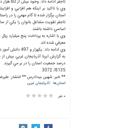
تاجفر ادامه داد: وجود بيش از 60 هزار دانشجوي دختر، 465 مدير زن در ادارات دولتي و يكهزار و 692 نفر هيات مديره بانو در استان نيز نشان از جايگاه اين قشر در محافل مختلف اين استان دارد.
استان برگزار شده تا گام مهمي را در را
تاجفر تقويت مشاغل بانوان را يكي از ساخ
اساسي داشته باشند.
معرفي شده اند.
وي ادامه داد: يكهزار و 497 دانش آموز دختر بازمانده از تحصيل در اين استان وجود دارد كه با تلاش مسئولان 335 نفر از آنان به چرخه كسب علم برگشتند.
درصد جمعيت استان را در بر مي گيرند.
8135/ 3072
** خبر: شهين بيدادرس ** انتشار: عليرضا
استان‌ها
آذربایجان غربی
۰ نفر