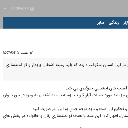
زار
زندگی
سایر
کد مطلب:
82795413
استانداري آذربايجان غربي گفت: بيش از 45 هزار زن سرپرست خانوار در اين استان سكونت دارند كه بايد زمينه اشتغال پايدار و توانمندسازي
دام آسيب هاي اجتماعي جلوگيري مي كند.
اضافه كرد: اين بانوان نيز بايد مورد حميات قرار گيرند تا زمينه توسعه اشتغال به ويژه در بين بانوان
 و تحكيم آن است و بايد توجه جدي به اين امر صورت گيرد.
استان، اظهار كرد: اين سند با هدف توانمندسازي زنان و خانواده در بخش هاي