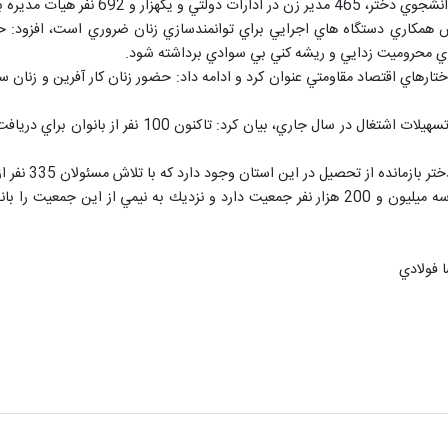
ستاي محروميت زدايي و ريشه كني بي سوادي برداشته شود.
تارهاي اقتصاد مقاومتي عنوان كرد و ادامه داد: حضور زنان كار آفرين و زنان س
به گزارش ايرنا آذربايجان غربي بيش از سه ميليون و 200 هزار نفر جمعيت دارد و نزد
 فولادي