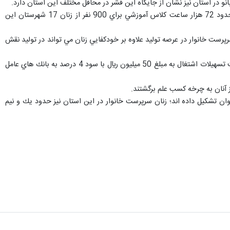
وي با تاكيد بر اينكه هم افزايي و افزايش همكاري دستگاه هاي اجرايي براي توانمندسازي زنان ضروري است، افزود: حدود 72 هزار ساعت كلاس آموزشي براي 900 نفر از زنان 17 شهرستان اين
رپرست خانوار در عرصه توليد علاوه بر خودكفايي زنان مي تواند در توليد نقش
وي با اشاره به پرداخت پنج ميليارد ريال تسهيلات اشتغال در سال جاري، بيان كرد: تاكنون 100 نفر از بانوان براي دريافت تسهيلات اشتغال به مبلغ 50 ميليون ريال با سود 4 درصد به بانك هاي عامل
يك به نيمي از اين جمعيت را بانوان تشكيل داده اند؛ زنان سرپرست خانوار در اين استان نيز حدود يك و نيم