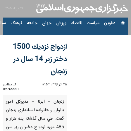
۱۹ مرداد ۱۴۰۵
عناوین‌
سیاست
اقتصاد
ورزش
جهان
جامعه
فرهنگ
سیاس
ازدواج نزديك 1500
دختر زير 14 سال در
زنجان
۲۵ آذر ۱۳۹۶، ۱۷:۵۳
کد مطلب:
82765551