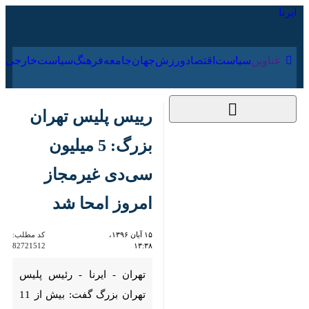
۱۸ مرداد ۱۴۰۵
عناوین‌
سیاست
اقتصاد
ورزش
جهان
جامعه
فرهنگ
رییس پلیس تهران
بزرگ: 5 میلیون سی‌دی
غیرمجاز امروز امحا شد
۱۵ آبان ۱۳۹۶، ۱۳:۳۸
کد مطلب:
82721512
تهران - ایرنا - رئیس پلیس تهران
بزرگ گفت: بیش از 11 میلیون
«سی دی» غیرمجاز كشف شده كه
امروز(دوشنبه) پنج میلیون از این