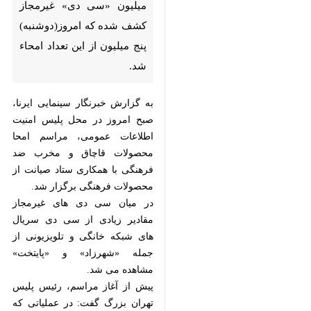
تعداد امحاء شد.
به گزارش خبرنگار سینمایی ایرنا، صبح
امروز در محل پلیس امنیت اطلاعات
عمومی، مراسم امحا محصولات قاچاق
و مخرب ضد فرهنگی با همكاری ستاد
صیانت از محصولات فرهنگی برگزار
شد.
در میان سی دی های غیرمجاز مقادیر
زیادی از سی دی سریال های شبكه
خانگی و تلویزیونی از جمله «شهرزاد» و
«پایتخت» مشاهده می شد.
پیش از آغاز مراسم، رئیس پلیس تهران
بزرگ گفت: در عملیاتی كه ٤٨ ساعت
گذشته انجام شد، همكاران در پلیس
×
امنیت بیش از ١١ میلیون سی دی غیر
♿︎
مجاز و كارتون‌های مبتذل كشف كردند.
×
سردار حسین رحیمی با بیان اینكه