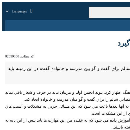
زار
زندگی
سایر
کد مطلب:
82699358