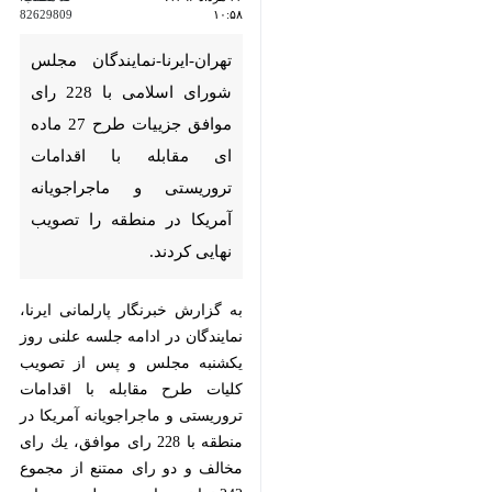
جزییات طرح 27 ماده ای مقابله با
اقدامات تروریستی و ماجراجویانه
آمریكا در منطقه را تصویب نهایی
كردند.
به گزارش خبرنگار پارلمانی ایرنا،
نمایندگان در ادامه جلسه علنی روز
یكشنبه مجلس و پس از تصویب كلیات
طرح مقابله با اقدامات تروریستی و
ماجراجویانه آمریكا در منطقه با 228
رای موافق، یك رای مخالف و دو رای
ممتنع از مجموع 242 نماینده حاضر در
جلسه جزییات آن را تصویب كردند.
نمایندگان پس از تصویب جزییات این
طرح شعار مرگ بر آمریكا را سر دادند.
♿︎
×
متن كامل طرح مقابله با اقدامات
ماجراجویانه و تروریستی آمریكا در