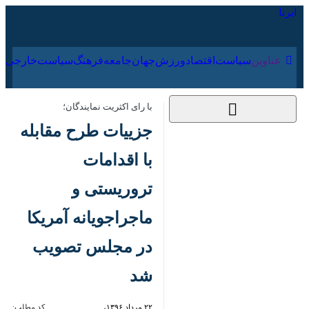
۱۷ مرداد ۱۴۰۵
عناوین‌
سیاست
اقتصاد
ورزش
جهان
جامعه
فرهنگ
با رای اكثریت نمایندگان؛
جزییات طرح مقابله با
اقدامات تروریستی و
ماجراجویانه آمریكا در
مجلس تصویب شد
۲۲ مرداد ۱۳۹۶، ۱۰:۵۸
کد مطلب:
82629809
تهران-ایرنا-نمایندگان مجلس
شورای اسلامی با 228 رای موافق