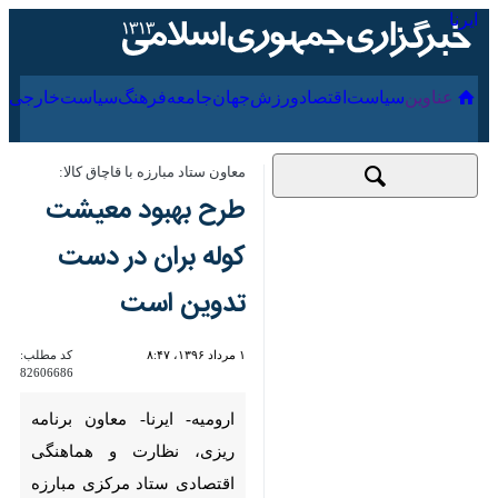
۱۸ مرداد ۱۴۰۵
عناوین‌
سیاست
اقتصاد
ورزش
جهان
جامعه
فرهنگ
معاون ستاد مبارزه با قاچاق كالا:
طرح بهبود معیشت
كوله بران در دست
تدوین است
۱ مرداد ۱۳۹۶، ۸:۴۷
کد مطلب:
82606686
ارومیه- ایرنا- معاون برنامه
ریزی، نظارت و هماهنگی
اقتصادی ستاد مركزی مبارزه با
قاچاق كالا و ارز گفت: طرح ویژه