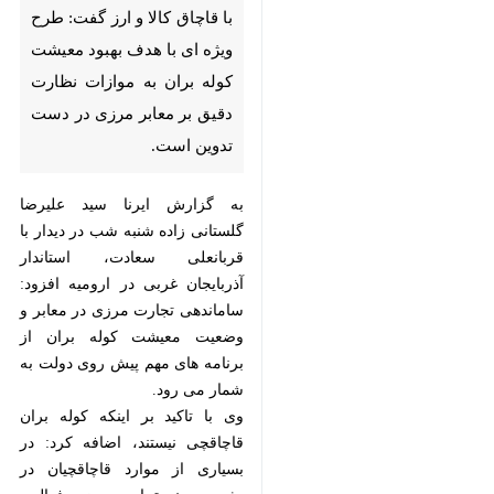
ای با هدف بهبود معیشت كوله
بران به موازات نظارت دقیق بر
معابر مرزی در دست تدوین
است.
به گزارش ایرنا سید علیرضا گلستانی
زاده شنبه شب در دیدار با قربانعلی
سعادت، استاندار آذربایجان غربی در
ارومیه افزود: ساماندهی تجارت مرزی
در معابر و وضعیت معیشت كوله بران
از برنامه های مهم پیش روی دولت به
شمار می رود.
وی با تاكید بر اینكه كوله بران
قاچاقچی نیستند، اضافه كرد: در
×
بسیاری از موارد قاچاقچیان در پشت
♿︎
صحنه تجارت مرزی فعالیت می كنند و
×
این امر موجب می شود تا برخی از