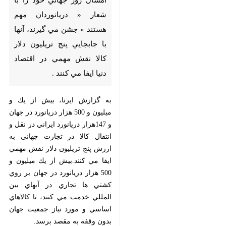
تهران - ايرنا -دريانوردان امسال
روز جهاني خود را با شعار «
دريانوردان مهم هستند » جشن
مي گيرند، آنها با جابجايي پنج
تريليون دلار كالا نقش مهمي در
اقتصاد دنيا ايفا مي كنند .
به گزارش ايرنا، بيش از يك و ميليون و
500 هزار دريانورد در جهان و 147هزار
دريانورد ايراني در نقل و انتقال كالا در
تجارت جهاني به ارزش پنج تريليون
دلار نقش مهمي ايفا مي كنند.بيش از
يك ميليون و 500 هزار دريانورد در
♿︎
×
جهان بر روي كشتي ها تجاري در آبهاي
بين المللي خدمت مي كنند، تا كالاهاي