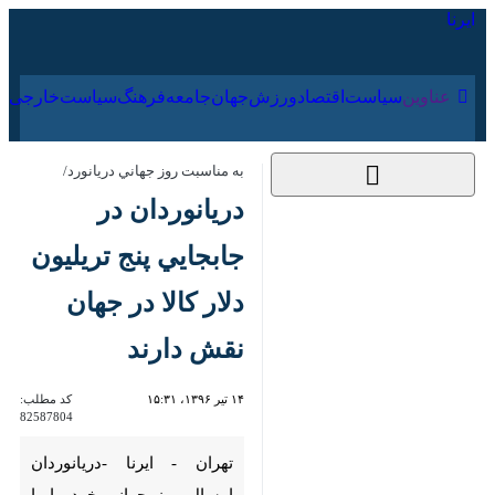
۱۷ مرداد ۱۴۰۵
عناوین‌
سیاست
اقتصاد
ورزش
جهان
جامعه
فرهنگ
به مناسبت روز جهاني دريانورد/
دريانوردان در جابجايي
پنج تريليون دلار كالا در
جهان نقش دارند
۱۴ تیر ۱۳۹۶، ۱۵:۳۱
کد مطلب:
82587804