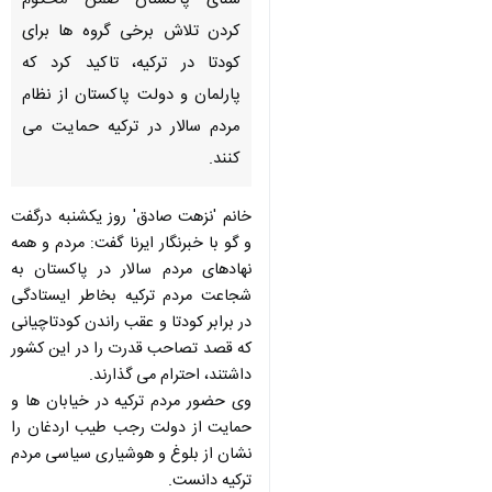
سنای پاكستان ضمن محكوم
كردن تلاش برخی گروه ها برای
كودتا در تركیه، تاكید كرد كه
پارلمان و دولت پاكستان از نظام
مردم سالار در تركیه حمایت می
كنند.
خانم 'نزهت صادق' روز یكشنبه درگفت
و گو با خبرنگار ایرنا گفت: مردم و همه
نهادهای مردم سالار در پاكستان به
شجاعت مردم تركیه بخاطر ایستادگی
در برابر كودتا و عقب راندن كودتاچیانی
كه قصد تصاحب قدرت را در این كشور
داشتند، احترام می گذارند.
وی حضور مردم تركیه در خیابان ها و
حمایت از دولت رجب طیب اردغان را
♿︎
نشان از بلوغ و هوشیاری سیاسی مردم
تركیه دانست.