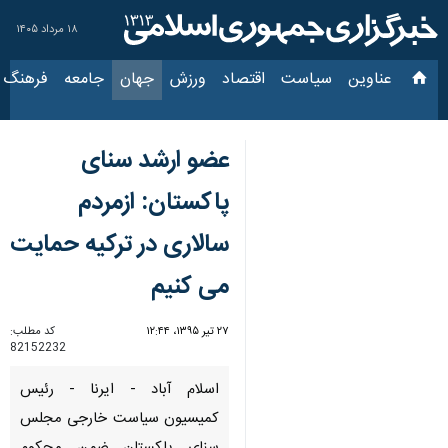
۱۸ مرداد ۱۴۰۵
عناوین‌
سیاست
اقتصاد
ورزش
جهان
جامعه
فرهنگ
سیاس
عضو ارشد سنای
پاكستان: ازمردم
سالاری در تركیه حمایت
می كنیم
۲۷ تیر ۱۳۹۵، ۱۲:۴۴
کد مطلب:
82152232
اسلام آباد - ایرنا - رئیس
كمیسیون سیاست خارجی مجلس