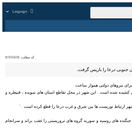
رنا TV
بازار
زندگی
سایر
کد مطلب:
81935636