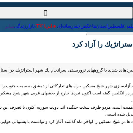
سیاست‌خارجی
علمی
فلسطین
استان‌ها
عکس
چندرسانه‌ای
ای
راتژیك را آزاد كرد