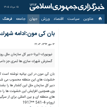
۱۵ مرداد ۱۴۰۵
عناوین‌
سیاست
اقتصاد
ورزش
جهان
جامعه
فرهنگ
سیاس
بان كی مون:ادامه شهرك
۱۴ مهر ۱۳۹۴، ۲۲:۰۳
نیویورك-ایرنا-دبیر كل سازمان ملل ر
گسترش شهرك سازی ها ثمری جز دامن
بان كی مون در این بیانیه نوشته است ك
خشونت های این منطقه محسوب می شو
دبیر كل سازمان ملل این كشتار ها را بش
وی همچنین افزایش این خشونت ها را دلیل
های منطقه ای و بین المللی برای از سر
اروپام-4-541 **1917