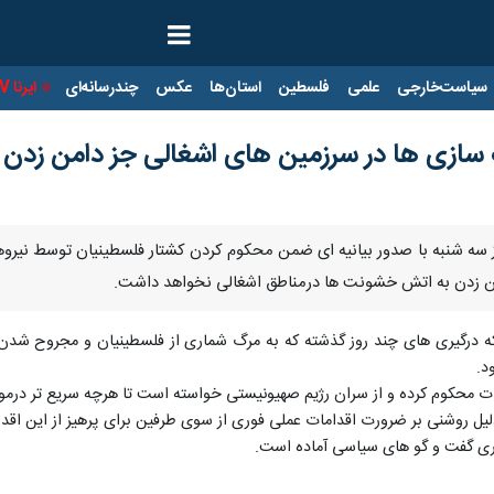
ت‌خارجی
علمی
فلسطین
استان‌ها
عکس
چندرسانه‌ای
ایرنا TV
با
 سازی ها در سرزمین های اشغالی جز دامن زد
وز سه شنبه با صدور بیانیه ای ضمن محكوم كردن كشتار فلسطینیان توسط نیرو
 زدن به اتش خشونت ها درمناطق اشغالی نخواهد داشت.
ه درگیری های چند روز گذشته كه به مرگ شماری از فلسطینیان و مجروح شدن صد 
د.
دت محكوم كرده و از سران رژیم صهیونیستی خواسته است تا هرچه سریع تر درمور
 روشنی بر ضرورت اقدامات عملی فوری از سوی طرفین برای پرهیز از این اقدام
گیری گفت و گو های سیاسی آماده است.