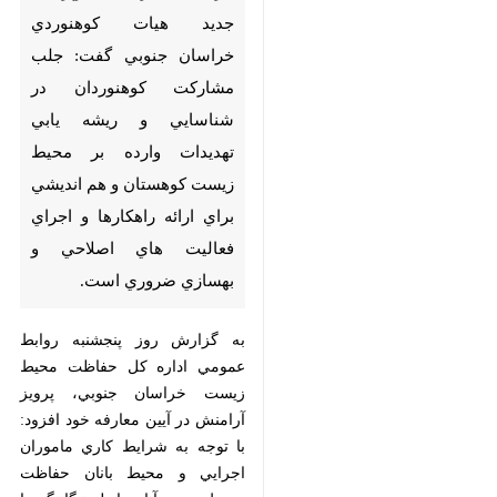
بيرجند - ايرنا - سرپرست جديد
هيات كوهنوردي خراسان جنوبي
گفت: جلب مشاركت كوهنوردان
در شناسايي و ريشه يابي تهديدات
وارده بر محيط زيست كوهستان و
هم انديشي براي ارائه راهكارها و
اجراي فعاليت هاي اصلاحي و
بهسازي ضروري است.
به گزارش روز پنجشنبه روابط عمومي
♿︎
اداره كل حفاظت محيط زيست
خراسان جنوبي، پرويز آرامنش در آيين