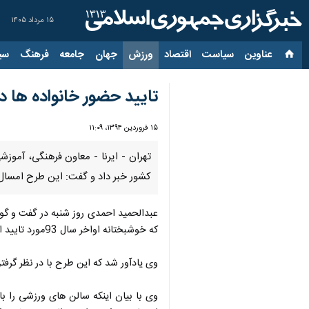
۱۵ مرداد ۱۴۰۵
عناوین‌
سیاست
اقتصاد
ورزش
جهان
جامعه
فرهنگ
سیاس
تایید حضور خانواده ها 
۱۵ فروردین ۱۳۹۴، ۱۱:۰۹
تهران - ایرنا - معاون فرهنگی، آموز
كشور خبر داد و گفت: این طرح امسال
عبدالحمید احمدی روز شنبه در گفت و گو 
كه خوشبختانه اواخر سال 93مورد تایید این شورا قرار گرفت.
وی یادآور شد كه این طرح با در نظر گرف
وی با بیان اینكه سالن های ورزشی را 