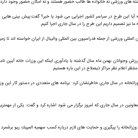
ته های ورزشی نه خانواده ها طالب حضور هستند و نه امكان حضور وجود دارد، ز
كه آیا این طرح در سراسر كشور اجرایی می شود یا خیر؟ گفت:پیش بینی هایی 
ا نیز تصمیم داریم این طرح را در سال جاری اجرا كنیم.
لمللی ورزشی از جمله فدراسیون بین المللی والیبال از ایران خواسته اند تا زمی
ش وجوانان بهمن ماه سال گذشته با یادآوری اینكه این وزرات خانه آیین نام
نتظر اعلام نظر مراكز ذیصلاح در این باره هستیم.
وزاتخانه در سال جاری خاطرنشان كرد: برنامه های متعددی در دستور كار این وز
ونین در سال جاری كه امروز برگزار می شود اشاره كرد و گفت: یكی از مهم
ن وزراتخانه را پیگیری و حمایت های لازم درباره كسب سهمیه المپیك ریو بر