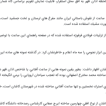
ظه اذان ظهر به افق محل استقرار، قابليت نمايش تقويم براساس گاه شمار
حه ساعت از نقوش باستاني ايران مانند مفرغ هاي لرستان و تخت جمشيد است،
 بصورت مشبك استفاده شده است.
ز تزئينات فولادي فرفوژه استفاده شده كه در صفحه راهنماي اين ساعت با توضيحا
ابزار نجومي را سه ماه اعلام و خاطرنشان كرد: در گذشته نمونه هاي ساده اين
اشان اظهار داشت: بطور يقين نمونه هايي از ساعت آفتابي يا شاخص اذان ظهر 
 ساخته محمد مخترع اصفهاني بوده كه تعجب سياحان اروپايي را برمي انگيخته 
اي استرك نخستين و تنها ساعت آفتابي ساخته شده در شهرستان كاشان است، خ
اشان از نوع افقي چهارمين ساخته ايرج صفايي كارشناس رصدخانه دانشگاه كا