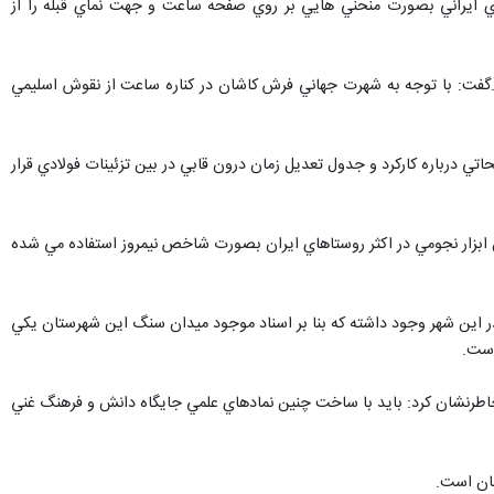
ي ايراني بصورت منحني هايي بر روي صفحه ساعت و جهت نماي قبله را از
.گفت: با توجه به شهرت جهاني فرش كاشان در كناره ساعت از نقوش اسليمي
تي درباره كاركرد و جدول تعديل زمان درون قابي در بين تزئينات فولادي قرار
 ابزار نجومي در اكثر روستاهاي ايران بصورت شاخص نيمروز استفاده مي شده
در اين شهر وجود داشته كه بنا بر اسناد موجود ميدان سنگ اين شهرستان يكي
است.
اطرنشان كرد: بايد با ساخت چنين نمادهاي علمي جايگاه دانش و فرهنگ غني
شان است.