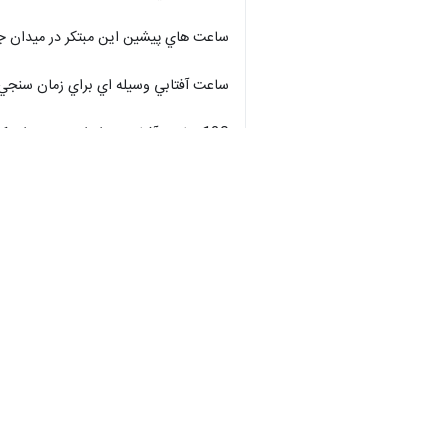
ساعت هاي پيشين اين مبتكر در ميدان جلف
ساعت آفتابي وسيله‌ اي براي زمان سنجي 
120 ساعت آفتابي در ايران وجود دارد كه ساعت آفتابي استرك نخستين ساعت نصب شده روستاهاي كشور است.
روستاي استرك در 20 كيلومتري كاشان واقع شده است.
7565/6021
استان‌ها
اصفهان
۰ نفر