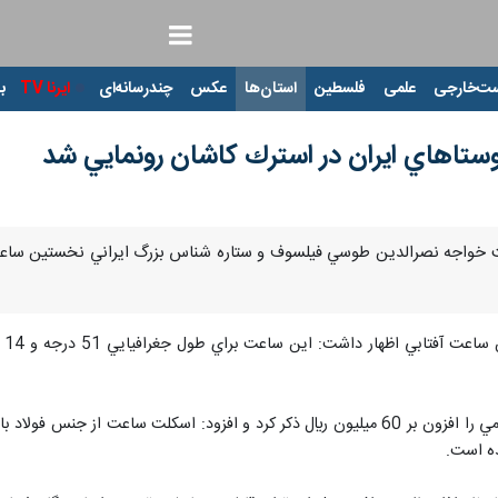
ت‌خارجی
علمی
فلسطین
استان‌ها
عکس
چندرسانه‌ای
ایرنا TV
با
تاهاي ايران در استرك كاشان رونمايي شد
ايرج صفايي هزينه ساخت اين ابزار نجومي را افزون بر 60 ميليون ريال ذكر كرد و اف
ه است.