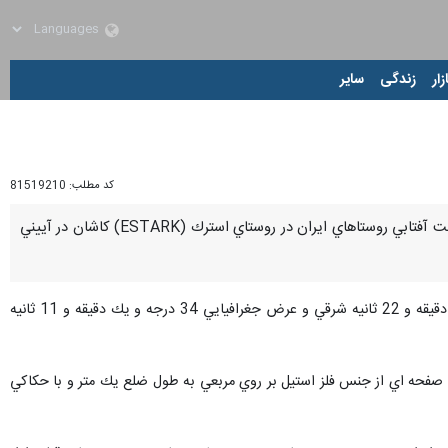
زار
زندگی
سایر
کد مطلب:
81519210
كاشان- ايرنا- همزمان با روز بزرگداشت خواجه نصرالدين طوسي فيلسوف و ستاره شناس بزرگ ايراني نخستين ساعت آفتابي روستاهاي ايران در روستاي استرك (ESTARK) كاشان در آييني
به گزارش روز سه شنبه ايرنا، سازنده اين ساعت آفتابي اظهار داشت: اين ساعت براي طول جغرافيايي 51 درجه و 14 دقيقه و 22 ثانيه شرقي و عرض جغرافيايي 34 درجه و يك دقيقه و 11 ثانيه
زود: اسكلت ساعت از جنس فولاد با صفحه اي از جنس فلز استيل بر روي مربعي به طول ضلع يك متر و با حكاكي