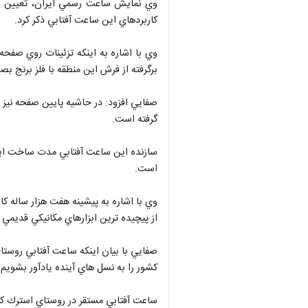
وي نمايش ساعت رسمي ايران، تعيين لح
كاربردهاي اين ساعت آفتابي ذكر كرد.
وي با اشاره به اينكه تزئينات روي صف
برگرفته از فرش اين منطقه با فلز برنج
صفايي افزود: در حاشيه پايين صفحه نيز ا
گرفته است.
سازنده اين ساعت آفتابي مدت ساخت اين 
است.
وي با اشاره به پيشينه هفت هزار ساله ك
از پيچيده ترين ابزارهاي مكانيكي قديمي
صفايي با بيان اينكه ساعت آفتابي روست
كشور را به نسل هاي آينده يادآور بشويم.
ساعت آفتابي مستقر در روستاي استرك ك