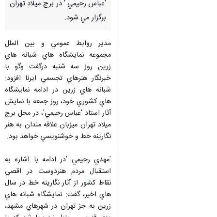
'عباس رحيمي ' در برج ميلاد تهران
برگزار مي شود.
مدير روابط عمومي و بين الملل
مجموعه نمايشگاه هاي شبانه هاي
زرين روز سه شنبه درگفت وگو با
خبرنگار هنرهاي تجسمي ايرنا افزود:
شبانه هاي زرين در ادامه نمايشگاه
هاي كشوري خود، روز جمعه با نمايش
آثار استاد 'عباس رحيمي'، در محل برج
ميلاد تهران ميزبان علاقه مندان به هنر
نگارينه خط و خوشنويسي خواهد بود.
'مهدي رحيمي 'در ادامه با اشاره به
استقبال مردم هنردوست در اقصي
نقاط كشور از آثار نگارينه خط در سال
♿︎
×
هاي اخير، گفت: نمايشگاه شبانه هاي
زرين به جز تهران در شهرهاي مشهد،