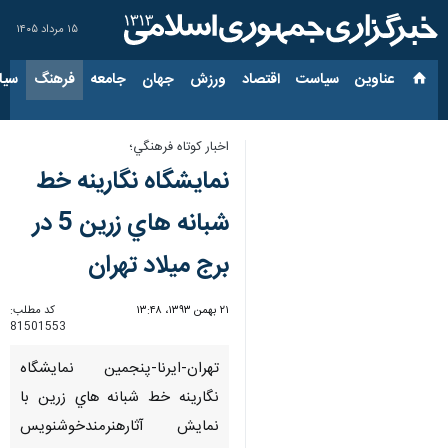
۱۵ مرداد ۱۴۰۵
عناوین‌
سیاست
اقتصاد
ورزش
جهان
جامعه
فرهنگ
سیاس
اخبار كوتاه فرهنگي؛
نمايشگاه نگارينه خط
شبانه هاي زرين 5 در
برج ميلاد تهران
۲۱ بهمن ۱۳۹۳، ۱۳:۴۸
کد مطلب:
81501553
تهران-ايرنا-پنجمين نمايشگاه
نگارينه خط شبانه هاي زرين با
نمايش آثارهنرمندخوشنويس